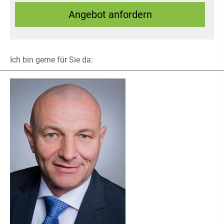
An­ge­bot an­for­dern
Ich bin gerne für Sie da: